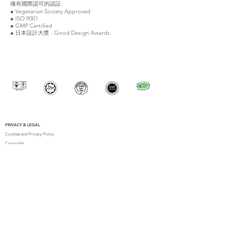
擁有國際認可的認証:
● Vegetarian Society Approved
● ISO 9001
● GMP Certified
● 日本設計大獎 - Good Design Awards
PRIVACY & LEGAL
Cookies and Privacy Policy
Copyright
Delivery Policy
Online Shopping Policy
Terms and Conditions – Treatment Service
CONTACT US
support@herbalsenses.co.uk
+44 7307 111690
Herbal Senses UK
herbalsensesuk_tanamera