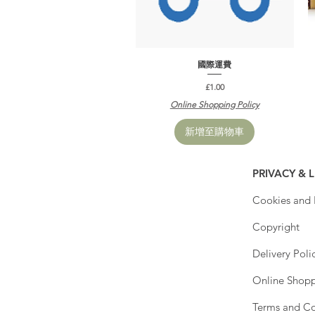
快速瀏覽
國際運費
價格
£1.00
Online Shopping Policy
新增至購物車
PRIVACY & 
Cookies and P
Copyright
Delivery Poli
Online Shopp
Terms and Co