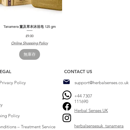
Tanamera 薑及草本沐浴皂 125 gm
快速瀏覽
價格
£9.00
Online Shopping Policy
無庫存
LEGAL
CONTACT US
rivacy Policy
support@herbalsenses.co.uk
+44 7307
111690
cy
Herbal Senses UK
ing Policy
herbalsensesuk_tanamera
nditions – Treatment Service