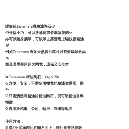
呢個係Tanamera嘅精油陶石🌿
佢外型小巧，可以放喺房或者車做裝飾✨
亦可以隨身攜帶，可以帶去露營用上驅蚊蟲精油
🏕
例如Tanamera 香茅天然精油就可以有效驅除蚊蟲 
🦟
而且唔需要用到火同電，環保又安全💯
💫Tanamera 精油陶石 100g $150
☪️方便、安全，不需使用插電的精油噴霧器、燭
台
☪️只需滴幾滴精油於精油陶石，便可助精油香氣
揮散 
☪️適用於汽車、公司、睡房、衣櫃等地方
使用方法： 
☪️滴5至10滴精油在陶石面上，精油會被迅速吸